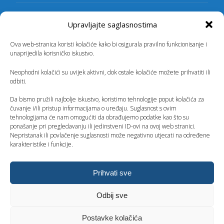
9:00 do 22:00
Otvoreni cijelu godinu
Upravljajte saglasnostima
Ova web‑stranica koristi kolačiće kako bi osigurala pravilno funkcionisanje i
Vanjski bazeni
unaprijedila korisničko iskustvo.
Neophodni kolačići su uvijek aktivni, dok ostale kolačiće možete prihvatiti ili
odbiti.
9:00 do 19:00
Valovni bazen
Da bismo pružili najbolje iskustvo, koristimo tehnologije poput kolačića za
čuvanje i/ili pristup informacijama o uređaju. Suglasnost s ovim
9:00 to 20:00
Rekreacijski bazen
tehnologijama će nam omogućiti da obrađujemo podatke kao što su
ponašanje pri pregledavanju ili jedinstveni ID-ovi na ovoj web stranici.
Nepristanak ili povlačenje suglasnosti može negativno utjecati na određene
karakteristike i funkcije.
Prihvati sve
Copyright 2026 Termalna rivijera Sarajevo. Sva prava
Odbij sve
pridržana
Postavke kolačića