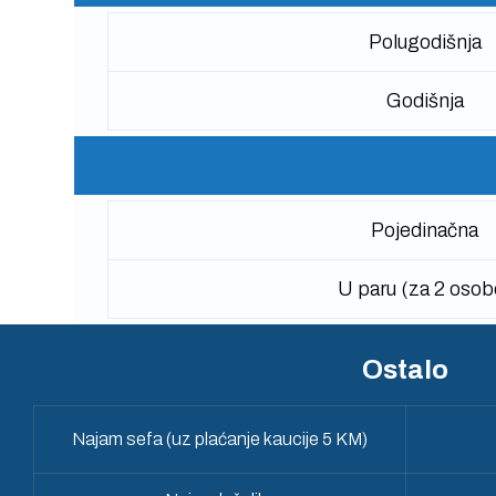
Polugodišnja
Godišnja
Pojedinačna
U paru (za 2 osob
Ostalo
Najam sefa (uz plaćanje kaucije 5 KM)