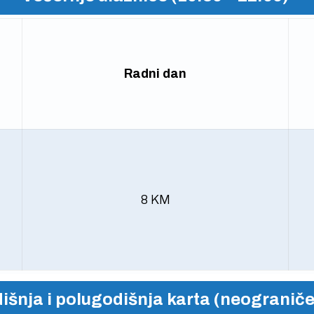
Radni dan
8 KM
išnja i polugodišnja karta (neogranič