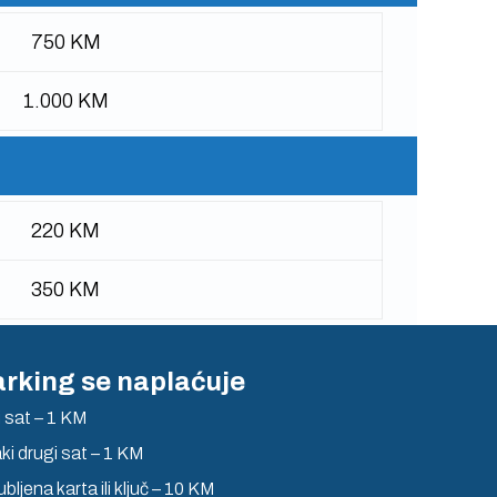
750 KM
1.000 KM
220 KM
350 KM
rking se naplaćuje
i sat – 1 KM
ki drugi sat – 1 KM
bljena karta ili ključ – 10 KM