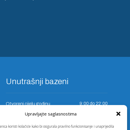
Unutrašnji bazeni
9:00 do 22:00
Otvoreni cijelu godinu
Upravljajte saglasnostima
Vanjski bazeni
ica koristi kolačiće kako bi osigurala pravilno funkcionisanje i unaprijedila