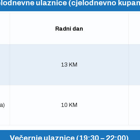
elodnevne ulaznice (cjelodnevno kupan
Radni dan
13 KM
a)
10 KM
Večernje ulaznice (19:30 – 22:00)