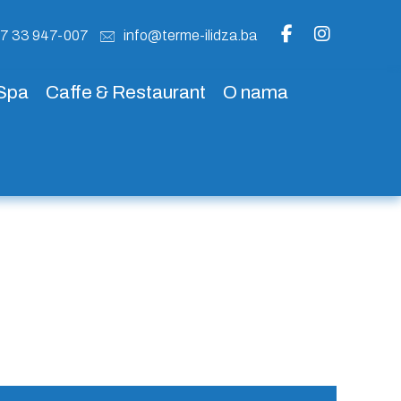
87 33 947-007
info@terme-ilidza.ba
 Spa
Caffe & Restaurant
O nama