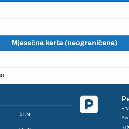
Mjesečna karta (neograničena)
e)
Pa
Prv
5 KM
Sva
Izgu