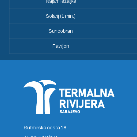
Najam ležaljke
Solarij (1 min.)
Suncobran
Paviljon
Butmirska cesta 18